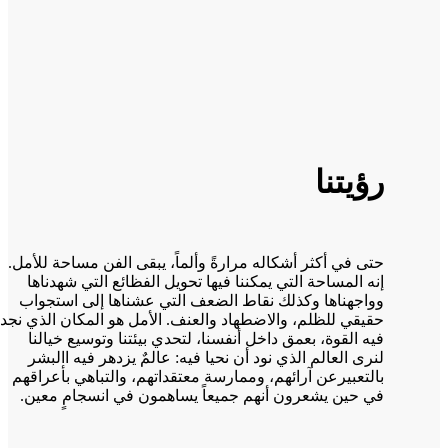
رؤيتنا
حتى في أكثر أشكاله مرارةً وألماً، يبقى الفن مساحة للأمل.
إنه المساحة التي يمكننا فيها تحويل الفظائع التي شهدناها
وواجهناها وكذلك نقاط الضعف التي عشناها إلى استجواب
حقيقي للظلم، والاضطهاد والعنف. الأمل هو المكان الذي نجد
فيه القوة، بعمق داخل أنفسنا، لتحدي بيئتنا وتوسيع خيالنا
لنرى العالم الذي نود أن نحيا فيه: عالمٌ يزدهر فيه االبشر
بالتعبيرعن آرائهم، وممارسة معتقداتهم، والتباهي بأعراقهم
في حين يشعرون أنهم جميعاً يساهمون في انسجامٍ معين.