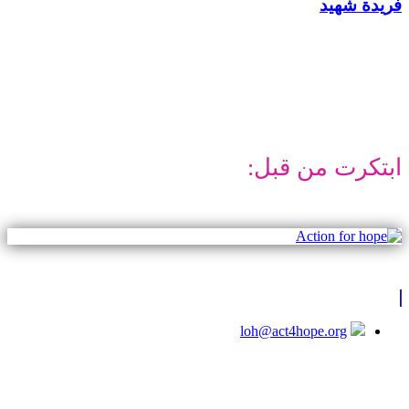
دة شهيد
تكرت من قبل:
loh@act4hope.org
حقوق الطبع والنشر © 2026 / جميع الحقوق محفوظة
.
Developed by
Hellotree